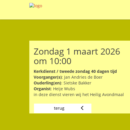
Zondag 1 maart 2026
om 10:00
Kerkdienst / tweede zondag 40 dagen tijd
Voorganger(s)
: Jan Andries de Boer
Ouderling(en)
: Sietske Bakker
Organist
: Heije Wubs
in deze dienst vieren wij het Heilig Avondmaal
terug