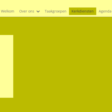
Welkom
Over ons
Taakgroepen
Kerkdiensten
Agenda