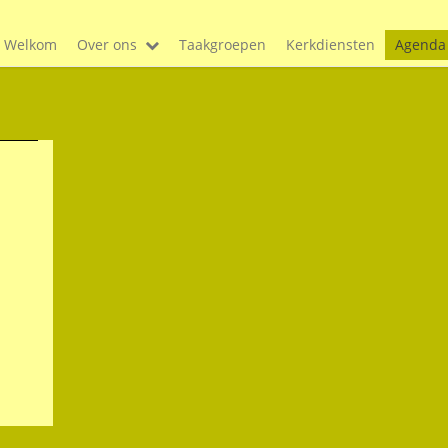
Welkom
Over ons
Taakgroepen
Kerkdiensten
Agenda