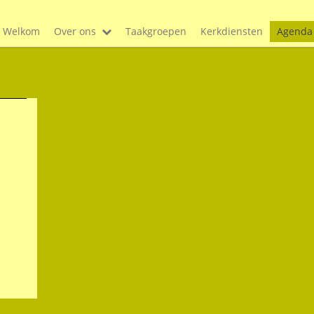
Welkom
Over ons
Taakgroepen
Kerkdiensten
Agenda