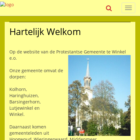
Toggl
navig
Hartelijk Welkom
Op de website van de Protestantse Gemeente te Winkel
e.o.
Onze gemeente omvat de
dorpen:
Kolhorn,
Haringhuizen,
Barsingerhorn,
Lutjewinkel en
Winkel.
Daarnaast komen
gemeenteleden uit
Hoogwoud, Wieringerwaard, Middenmeer,